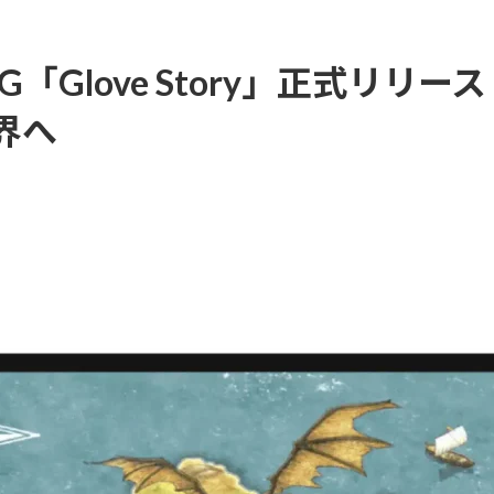
「Glove Story」正式リリ
界へ