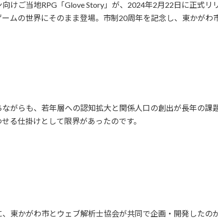
ご当地RPG「Glove Story」が、2024年2月22日に
ゲームの世界にそのまま登場。市制20周年を記念し、東かがわ
ちながらも、若年層への認知拡大と関係人口の創出が長年の課題
わせる仕掛けとして限界があったのです。
東かがわ市とウェブ解析士協会が共同で企画・開発したのが、ご当地