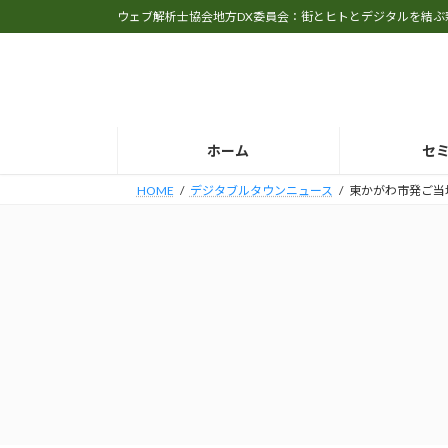
コ
ナ
ウェブ解析士協会地方DX委員会：街とヒトとデジタルを結ぶ
ン
ビ
テ
ゲ
ン
ー
ツ
シ
へ
ョ
ホーム
セ
ス
ン
キ
に
HOME
デジタブルタウンニュース
東かがわ市発ご当地
ッ
移
プ
動