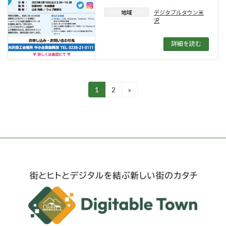
地域
デジタブルタウン米
沢
詳細を読む
投
1
2
»
固
固
定
定
稿
ペ
ペ
ー
ー
の
ジ
ジ
ペ
ー
ジ
送
り