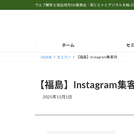
コ
ナ
ウェブ解析士協会地方DX委員会：街とヒトとデジタルを結ぶ
ン
ビ
テ
ゲ
ン
ー
ツ
シ
へ
ョ
ホーム
セ
ス
ン
キ
に
HOME
セミナー
【福島】Instagram集客術
ッ
移
プ
動
【福島】Instagram集
2025年11月1日