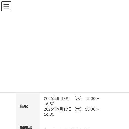
コ
ナ
ン
ビ
テ
ゲ
ン
ー
HOME
セミナー
【鳥取】SNSマーケティング入門講座
ツ
シ
へ
ョ
ス
ン
【鳥取】SNSマーケティング入門
キ
に
ッ
移
講座
プ
動
2025年8月1日
開催概要
2025年8月29日（木） 13:30〜
16:30
鳥取
2025年9月19日（木） 13:30〜
16:30
開催場